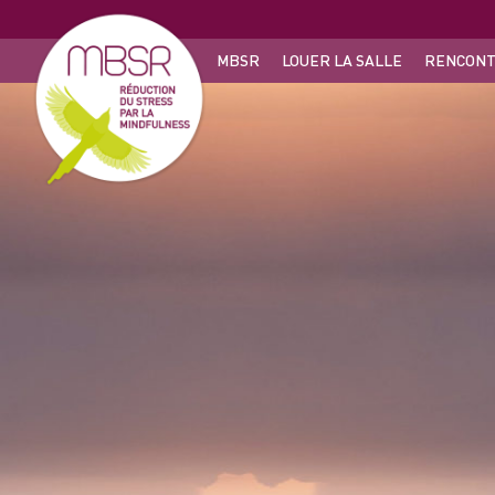
MBSR
LOUER LA SALLE
RENCONT
QU’EST-CE QUE MBSR ?
NOS RENCO
ME CONNAÎTRE
CO
POUR QUI ?
SOUTIEN ME
TECHNIQUES ET MÉTHODES
COFFRET CA
BÉNÉFICES SUR LA MÉDITATION