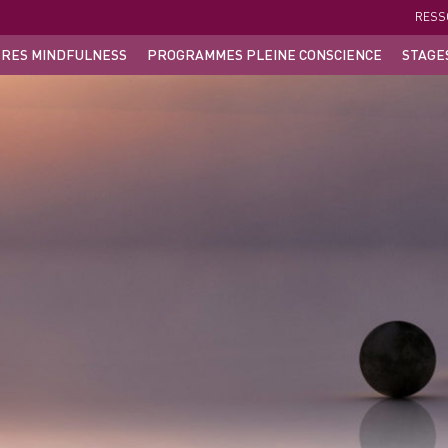
RESS
RES MINDFULNESS
PROGRAMMES PLEINE CONSCIENCE
STAGE
NTRES MINDFULNESS
PROGRAMMES MBSR
STAGES COURTS
C
URS YIN YOGA
LE PROGRAMME MBSR EN LIGNE & EN
DIRECT
RETRAITES
C
NSUEL À LA PRATIQUE
ATELIER DÉCOUVERTE MBSR
DEAU DE MÉDITATIONS
PROGRAMME D’AUTOCOMPASSION MSC
PROGRAMME CONNEXION CORPS ESPRIT
LES CARNETS DE PRÉSENCE
UN DIMANCHE POUR SOI
PROGRAMME D’INTÉGRATION MBSR