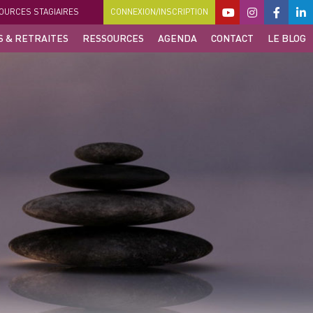
OURCES STAGIAIRES
CONNEXION/INSCRIPTION
S & RETRAITES
RESSOURCES
AGENDA
CONTACT
LE BLOG
 DE MÉDITATION PLEINE
RESSOURCES STAGIAIRES
ONSCIENCE
PROGRAMME GRATUIT :
 & SÉJOURS PLEINE
ma métamorphose intérieure
ONSCIENCE
RESSOURCES SCIENTIFIQUES
FORMATIONS & MÉDITATIONS
ARTICLES DE NATHALIE DANS LA
PRESSE
MA SÉLECTION DE VIDÉOS ET DE FILMS
MA SÉLECTION DE LIVRES
APPLICATION MINDBELL