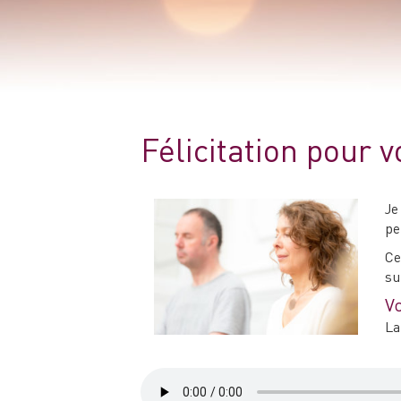
Félicitation pour v
Je
pe
Ce
su
Vo
La