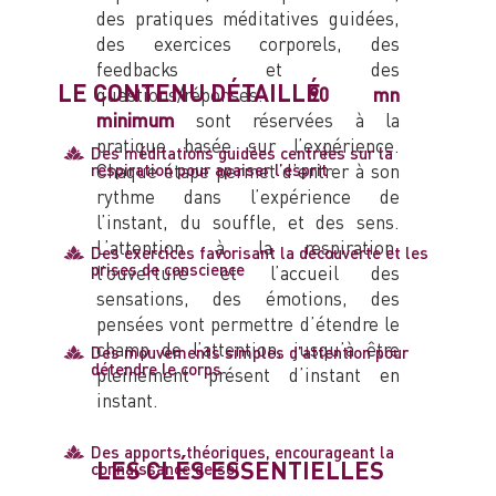
des pratiques méditatives guidées,
des exercices corporels, des
feedbacks et des
LE CONTENU DÉTAILLÉ
questions/réponses.
90 mn
minimum
sont réservées à la
pratique basée sur l’expérience.
Des méditations guidées centrées sur la
Chaque étape permet d’entrer à son
respiration pour apaiser l’esprit
rythme dans l’expérience de
l’instant, du souffle, et des sens.
L’attention à la respiration,
Des exercices favorisant la découverte et les
prises de conscience
l’ouverture et l’accueil des
sensations, des émotions, des
pensées vont permettre d’étendre le
champ de l’attention, jusqu’à être
Des mouvements simples d’attention pour
détendre le corps
pleinement présent d’instant en
instant.
Des apports théoriques, encourageant la
LES CLÉS ESSENTIELLES
connaissance de soi