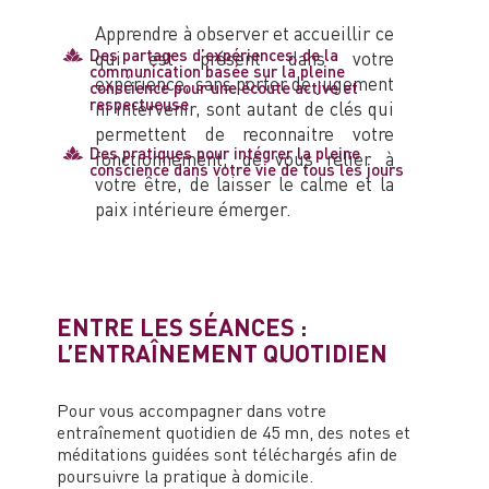
Apprendre à observer et accueillir ce
Des partages d’expériences, de la
qui est présent dans votre
communication basée sur la pleine
expérience, sans porter de jugement
conscience pour une écoute active et
respectueuse
ni intervenir, sont autant de clés qui
permettent de reconnaitre votre
Des pratiques pour intégrer la pleine
fonctionnement, de vous relier à
conscience dans votre vie de tous les jours
votre être, de laisser le calme et la
paix intérieure émerger.
ENTRE LES SÉANCES :
L’ENTRAÎNEMENT QUOTIDIEN
Pour vous accompagner dans votre
entraînement quotidien de 45 mn, des notes et
méditations guidées sont téléchargés afin de
poursuivre la pratique à domicile.