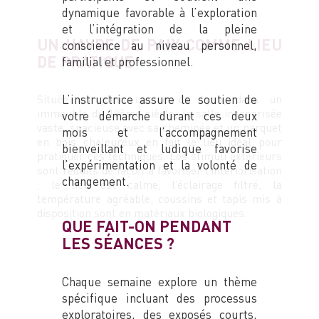
dynamique favorable à l’exploration
et l’intégration de la pleine
UN HAVRE DE PAIX COMME LIEU
conscience au niveau personnel,
DE PRATIQUE
familial et professionnel.
L’instructrice assure le soutien de
Située en plein centre de Lyon, dans un
immeuble du 19ème siècle, la salle insonorisée
votre démarche durant ces deux
vaste, spacieuse avec sa cheminée et un parquet
mois et l’accompagnement
en bois chaleureux en fait le lieu idéal pour
bienveillant et ludique favorise
pratiquer ces techniques. Les stimuli extérieurs
l’expérimentation et la volonté de
sont réduits de façon à favoriser l’intériorisation
changement.
: le lieu est calme, l’éclairage filtré, la
température agréable, coussins et tapis mis à
disposition sont en matériaux biologiques.
QUE FAIT-ON PENDANT
LES SÉANCES ?
Chaque semaine explore un thème
spécifique incluant des processus
exploratoires, des exposés courts,