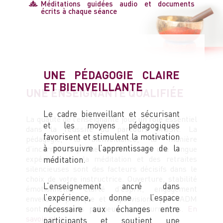
Méditations guidées audio et documents
écrits à chaque séance
UNE PÉDAGOGIE CLAIRE
ET BIENVEILLANTE
UNE ENSEIGNANTE QUALIFIÉE
Le cadre bienveillant et sécurisant
La qualité de l’enseignante joue un rôle essentiel
et les moyens pédagogiques
dans la réussite du parcours MBSR. La
favorisent et stimulent la motivation
pédagogie, la bienveillance, la manière
à poursuivre l’apprentissage de la
d’incarner la pleine conscience et une longue
expérience de la méditation et des retraites
méditation.
silencieuses sont des facteurs décisifs dans le
choix de votre instructrice. Ouverture, stabilité
L’enseignement ancré dans
émotionnelle, clarté d’esprit, engagement
l’expérience, donne l’espace
envers la pratique et supervisions par l’ADM
nécessaire aux échanges entre
sont des atouts précieux incontournables.
En
savoir plus
participants et soutient une